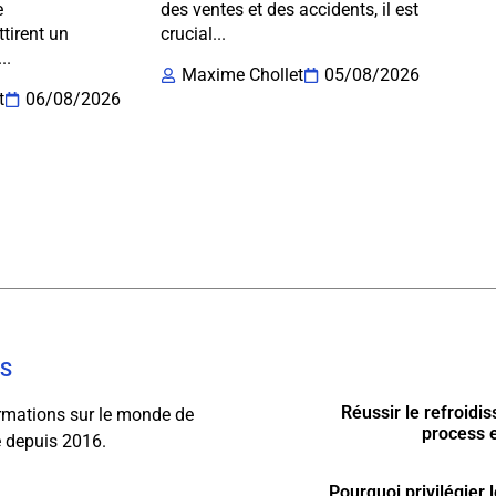
e
des ventes et des accidents, il est
ttirent un
crucial...
..
Maxime Chollet
05/08/2026
t
06/08/2026
OS
Réussir le refroidi
ormations sur le monde de
process 
se depuis 2016.
Pourquoi privilégier