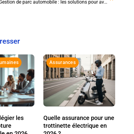
Gestion de parc automobile : les solutions pour avoir une vue d’ensemble
éresser
Humaines
Assurances
légier les
Quelle assurance pour une
pture
trottinette électrique en
le en 2026
2026 ?