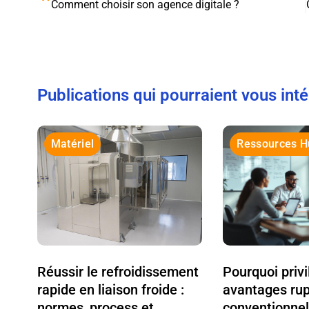
Comment choisir son agence digitale ?
Publications qui pourraient vous int
Matériel
Ressources 
Réussir le refroidissement
Pourquoi privi
rapide en liaison froide :
avantages ru
normes, process et
conventionnel