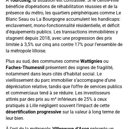
À
Tourcoing
, la situation est contrastée. Si le centre-ville
bénéficie d’opérations de réhabilitation réussies et de la
présence du métro, les quartiers périphériques comme Le
Blanc Seau ou La Bourgogne accumulent les handicaps:
enclavement, mono-fonctionnalité résidentielle, et déficit
d’équipements publics. Les transactions immobilières y
stagnent depuis 2018, avec une progression des prix
limitée à 3,5% sur cinq ans contre 17% pour l’ensemble de
la métropole lilloise.
Plus au sud, des communes comme
Wattignies
ou
Faches-Thumesnil
présentent des signes de fragilité,
notamment dans leurs cités d’habitat social. Le
vieillissement du parc immobilier s’accompagne d’une
dépréciation relative, tandis que l’offre de services publics
et commerciaux tend à se réduire. Les investisseurs
attirés par des prix au m² inférieurs de 25% à ceux
pratiqués à Lille négligent souvent l’impact de cette
désertification progressive
sur la valeur à long terme de
leur bien.
À l’est de la métropole,
Villeneuve d’Ascq
présente un