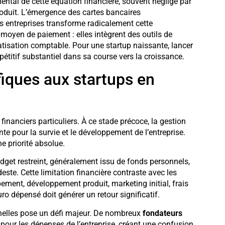
ntal de cette équation financière, souvent négligé par
roduit. L’émergence des cartes bancaires
s entreprises transforme radicalement cette
moyen de paiement : elles intègrent des outils de
atisation comptable. Pour une startup naissante, lancer
étitif substantiel dans sa course vers la croissance.
fiques aux startups en
financiers particuliers. À ce stade précoce, la gestion
te pour la survie et le développement de l’entreprise.
e priorité absolue.
get restreint, généralement issu de fonds personnels,
te. Cette limitation financière contraste avec les
ent, développement produit, marketing initial, frais
ro dépensé doit générer un retour significatif.
nnelles pose un défi majeur. De nombreux
fondateurs
 pour les dépenses de l’entreprise, créant une confusion