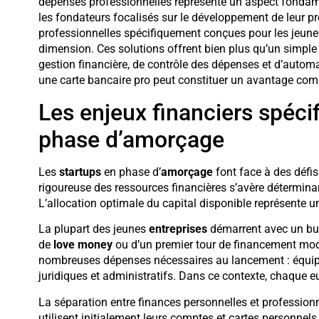
dépenses professionnelles représente un aspect fondame
les fondateurs focalisés sur le développement de leur p
professionnelles spécifiquement conçues pour les jeune
dimension. Ces solutions offrent bien plus qu’un simple 
gestion financière, de contrôle des dépenses et d’autom
une carte bancaire pro peut constituer un avantage comp
Les enjeux financiers spéci
phase d’amorçage
Les
startups
en phase d’
amorçage
font face à des défis 
rigoureuse des ressources financières s’avère déterminan
L’allocation optimale du capital disponible représente un
La plupart des jeunes
entreprises
démarrent avec un bud
de
love money
ou d’un premier tour de financement modes
nombreuses dépenses nécessaires au lancement : équipem
juridiques et administratifs. Dans ce contexte, chaque eu
La séparation entre finances personnelles et professio
utilisent initialement leurs comptes et cartes personnels